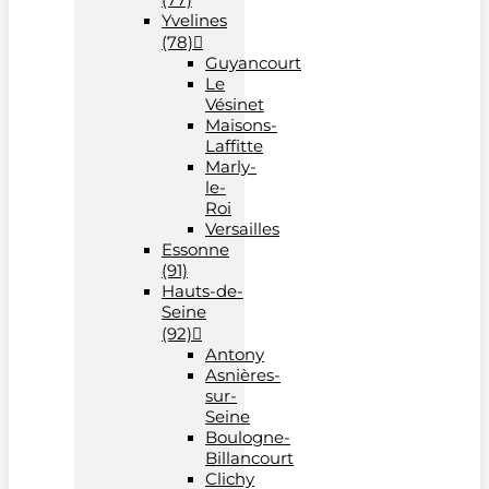
Yvelines
(78)
Guyancourt
Le
Vésinet
Maisons-
Laffitte
Marly-
le-
Roi
Versailles
Essonne
(91)
Hauts-de-
Seine
(92)
Antony
Asnières-
sur-
Seine
Boulogne-
Billancourt
Clichy