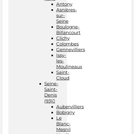
Antony
Asnières-
sur-
Seine
Boulogne-
Billancourt
Clichy
Colombes
Gennevilliers
Issy-
les-
Moulineaux
Saint-
Cloud
Seine-
Saint-
Denis
(93)
Aubervilliers
Bobigny
Le
Blanc-
Mesnil