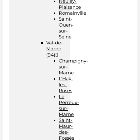
Neuilly-
Plaisance
Romainville
Saint-
Ouen-
sur-
Seine
Val-de-
Marne
(94)
Champigny-
sur-
Marne
L’Haÿ-
les-
Roses
Le
Perreux-
sur-
Marne
Saint-
Maur-
des-
Fossés