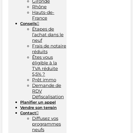
Gironde
Rhône
Hauts-de-
France
Conseils
Étapes de
l’achat dans le
neuf
Frais de notaire
réduits
Êtes vous
éligible à la
TVA réduite
5,5% ?
Prêt immo
Demande de
RDV
Défiscalisation
Planifier un appel
Vendre son terrain
Contact
Diffusez vos
programmes
neufs