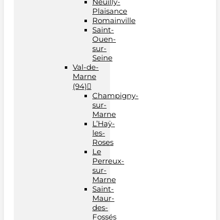
Neuilly-
Plaisance
Romainville
Saint-
Ouen-
sur-
Seine
Val-de-
Marne
(94)
Champigny-
sur-
Marne
L’Haÿ-
les-
Roses
Le
Perreux-
sur-
Marne
Saint-
Maur-
des-
Fossés