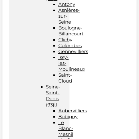
Antony
Asnières-
sur-
Seine
Boulogne-
Billancourt
Clichy
Colombes
Gennevilliers
Issy-
les-
Moulineaux
Saint-
Cloud
Seine-
Saint-
Denis
(93)
Aubervilliers
Bobigny
Le
Blanc-
Mesnil