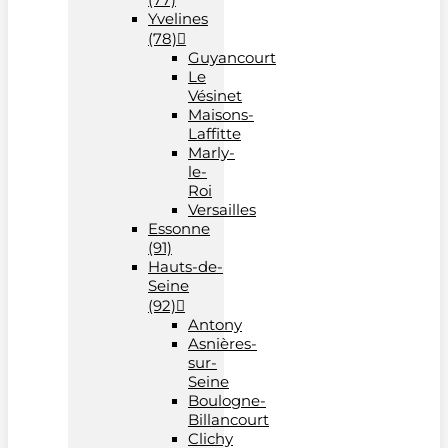
Yvelines
(78)
Guyancourt
Le
Vésinet
Maisons-
Laffitte
Marly-
le-
Roi
Versailles
Essonne
(91)
Hauts-de-
Seine
(92)
Antony
Asnières-
sur-
Seine
Boulogne-
Billancourt
Clichy