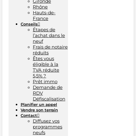
Gironde
Rhône
Hauts-de-
France
Conseils
Étapes de
l’achat dans le
neuf
Frais de notaire
réduits
Êtes vous
éligible à la
TVA réduite
5,5% ?
Prêt immo
Demande de
RDV
Défiscalisation
Planifier un appel
Vendre son terrain
Contact
Diffusez vos
programmes
neufs